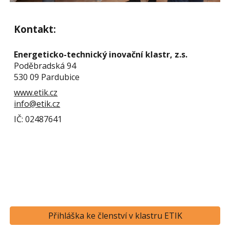
Kontakt:
Energeticko-technický inovační klastr, z.s.
Poděbradská 94
530 09 Pardubice
www.etik.cz
info@etik.cz
IČ: 02487641
Přihláška ke členství v klastru ETIK