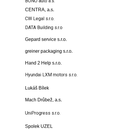
BONO auto a.s.
CENTRA, a.s.
CW Legal s.r.o.
DATA Building s.r.o
Gepard service s.r.o.
greiner packaging s.r.o.
Hand 2 Help s.r.o.
Hyundai LXM motors s.r.o.
Lukáš Bílek
Mach Drůbež, a.s.
UniProgress s.r.o.
Spolek UZEL