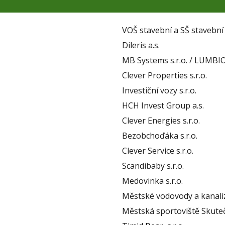
VOŠ stavební a SŠ stavebn
Dileris a.s.
MB Systems s.r.o. / LUMBI
Clever Properties s.r.o.
Investiční vozy s.r.o.
HCH Invest Group a.s.
Clever Energies s.r.o.
Bezobchoďáka s.r.o.
Clever Service s.r.o.
Scandibaby s.r.o.
Medovinka s.r.o.
Městské vodovody a kanaliz
Městská sportoviště Skuteč,