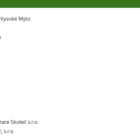
í Vysoké Mýto
O
ace Skuteč s.r.o.
 s.r.o