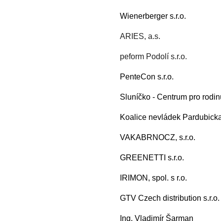
Wienerberger s.r.o.
ARIES, a.s.
peform Podolí s.r.o.
PenteCon s.r.o.
Sluníčko - Centrum pro rodinu
Koalice nevládek Pardubicka,
VAKABRNOCZ, s.r.o.
GREENETTI s.r.o.
IRIMON, spol. s r.o.
GTV Czech distribution s.r.o.
Ing. Vladimír Šarman