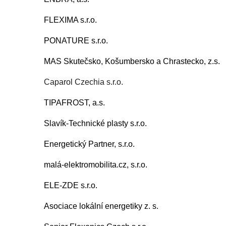
FLEXIMA s.r.o.
PONATURE s.r.o.
MAS Skutečsko, Košumbersko a Chrastecko, z.s.
Caparol Czechia s.r.o.
TIPAFROST, a.s.
Slavík-Technické plasty s.r.o.
Energetický Partner, s.r.o.
malá-elektromobilita.cz, s.r.o.
ELE-ZDE s.r.o.
Asociace lokální energetiky z. s.