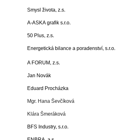
Smysl života, z.s.
A-ASKA grafik s.r.o.
50 Plus, z.s.
Energetická bilance a poradenství, s.r.o.
A FORUM, z.s.
Jan Novák
Eduard Procházka
Mgr. Hana Ševčíková
Klára Šmeráková
BFS Industry, s.r.o.
ENBRA, a.s.