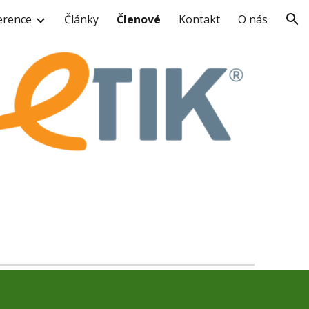
erence
Články
Členové
Kontakt
O nás
ion